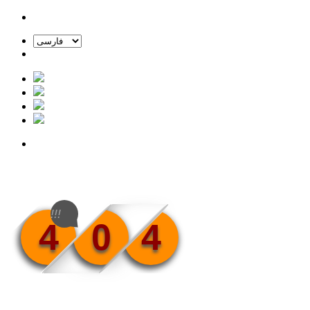
!!!
4
0
4