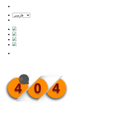
!!!
4
0
4