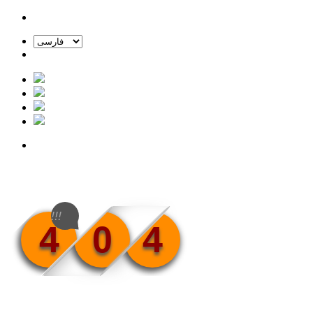
!!!
4
0
4