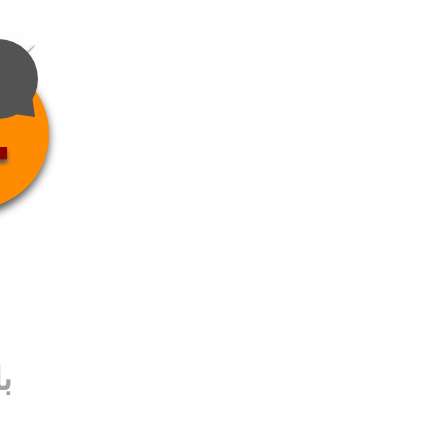
4
ب
ب