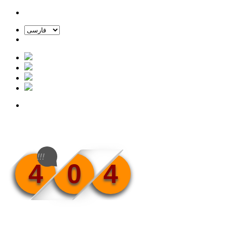
!!!
4
0
4