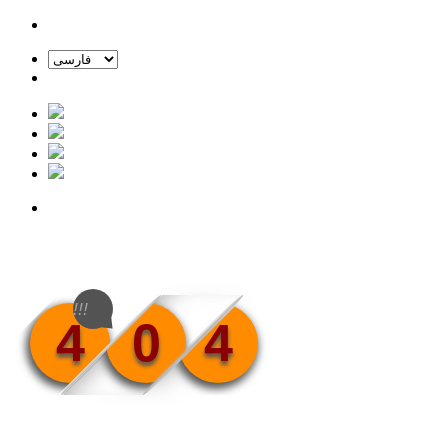
!!!
4
0
4