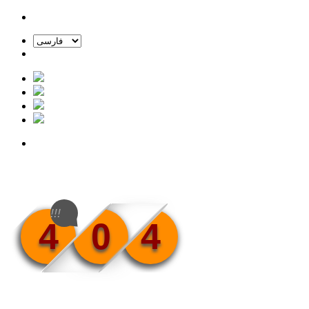
!!!
4
0
4