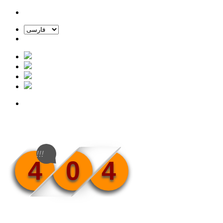
!!!
4
0
4