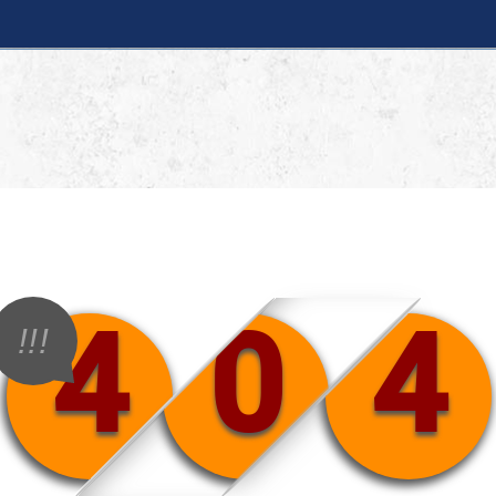
4
0
4
!!!