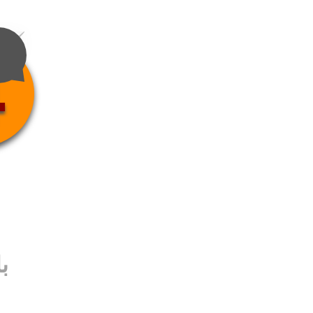
4
ب
ب