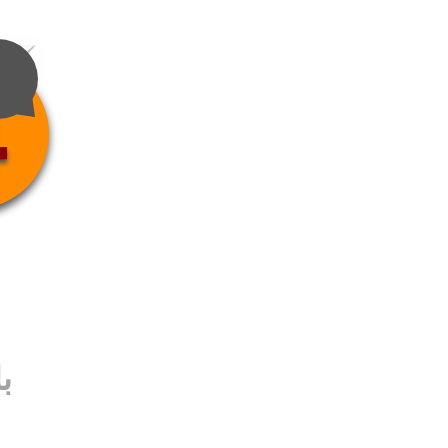
4
ب
ب