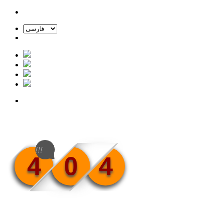
!!!
4
0
4