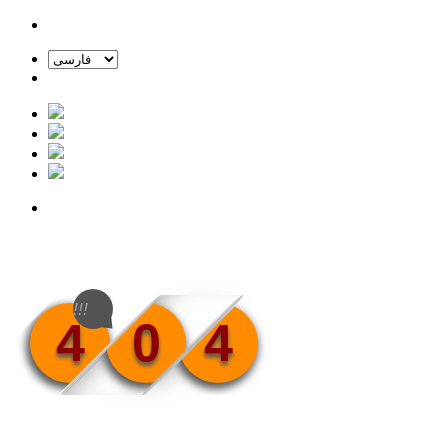
!!!
4
0
4