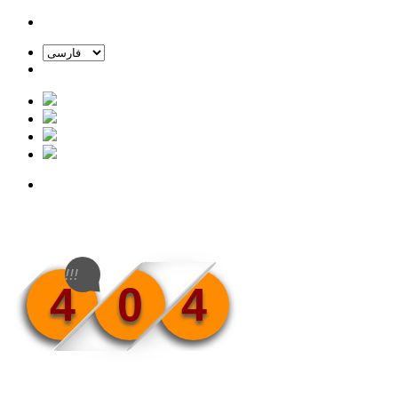
!!!
4
0
4