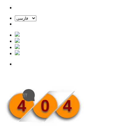
!!!
4
0
4