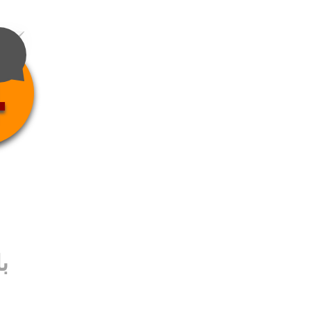
4
ب
ب