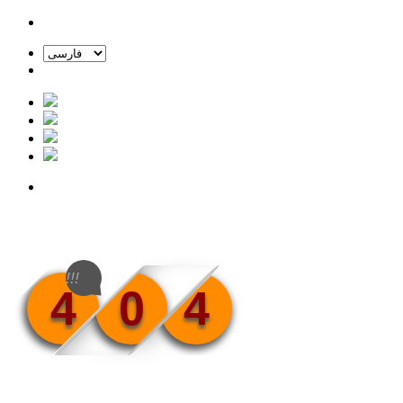
!!!
4
0
4