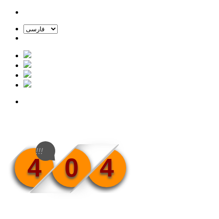
!!!
4
0
4