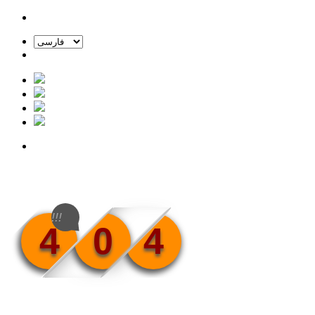
!!!
4
0
4