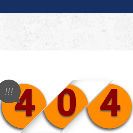
4
0
4
!!!