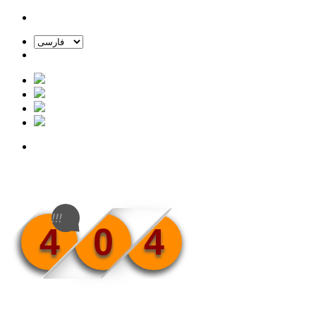
!!!
4
0
4