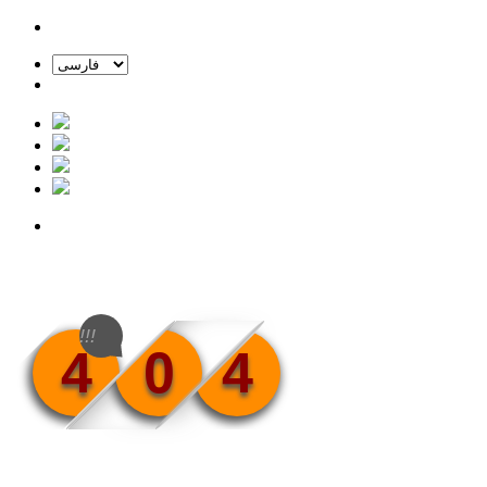
!!!
4
0
4