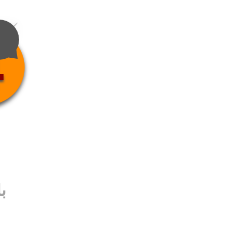
4
ب
ب