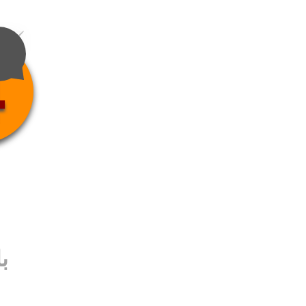
4
ب
ب