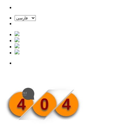
!!!
4
0
4