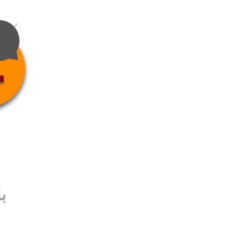
4
ب
ب