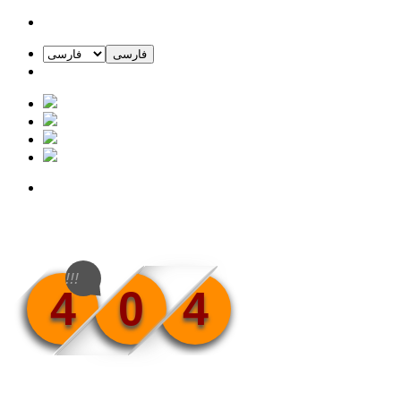
فارسی
!!!
4
0
4