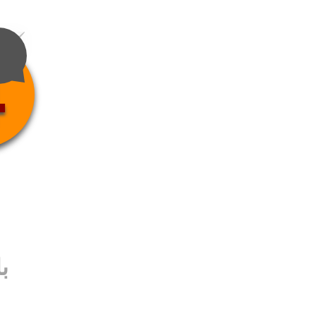
4
ب
ب