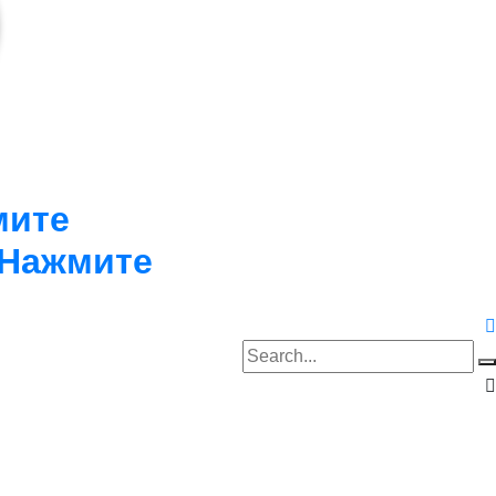
мите
Нажмите