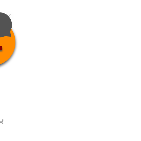
4
ب
ب