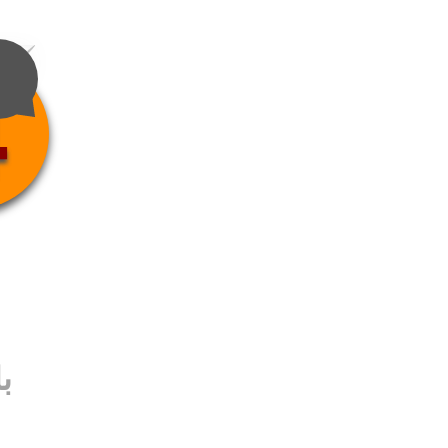
4
ب
ب