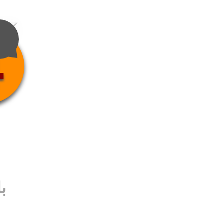
4
ب
ب