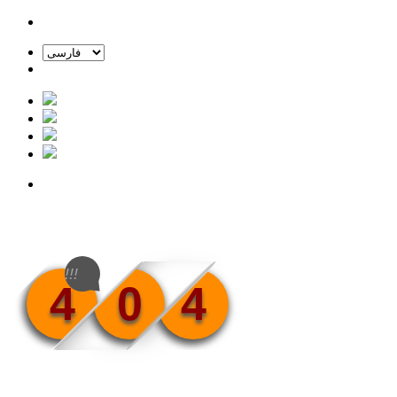
!!!
4
0
4