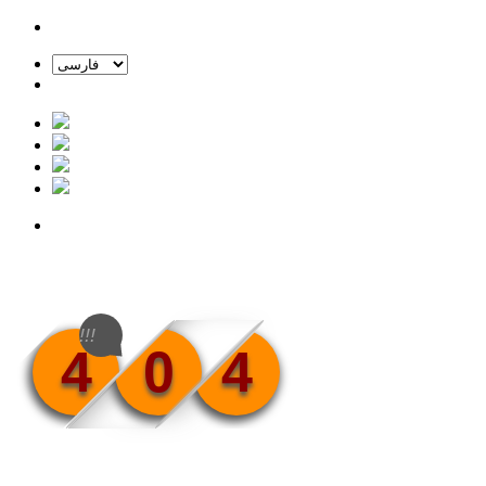
!!!
4
0
4