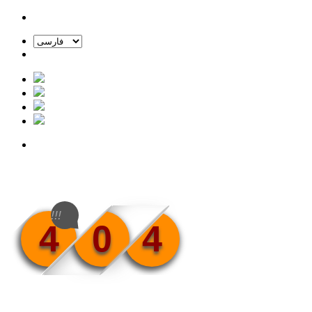
!!!
4
0
4