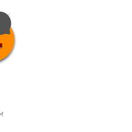
4
ب
ب