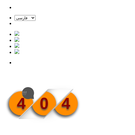
!!!
4
0
4