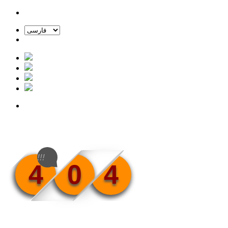
!!!
4
0
4