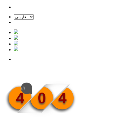
!!!
4
0
4