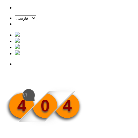
!!!
4
0
4