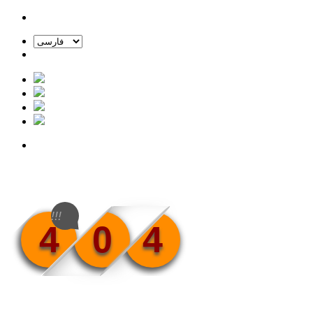
!!!
4
0
4