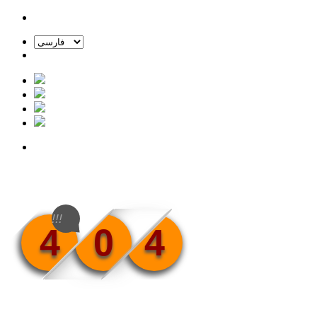
!!!
4
0
4