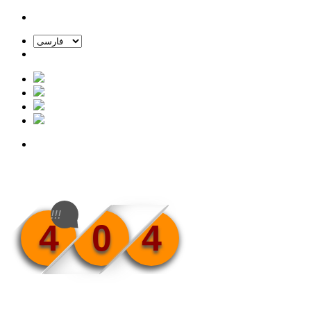
!!!
4
0
4