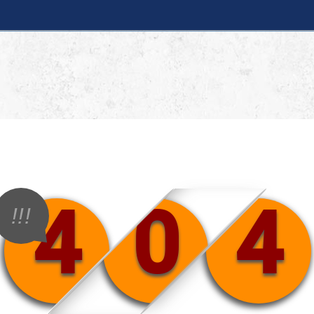
4
0
4
!!!