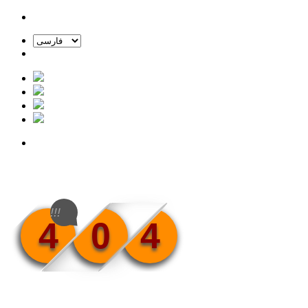
!!!
4
0
4