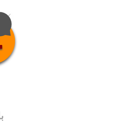
4
ب
ب