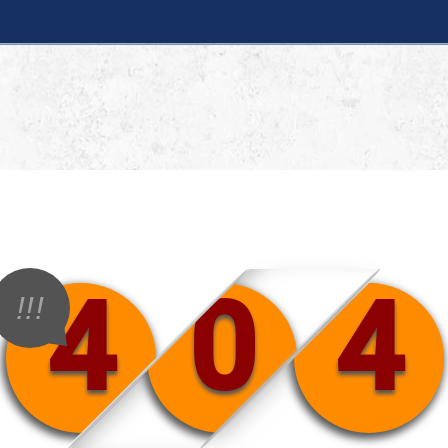
4
0
4
!!!