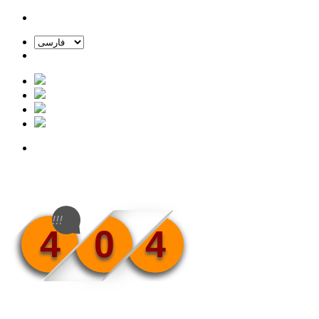
!!!
4
0
4