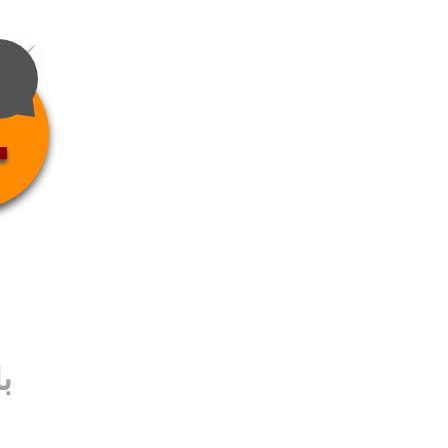
4
ب
ب