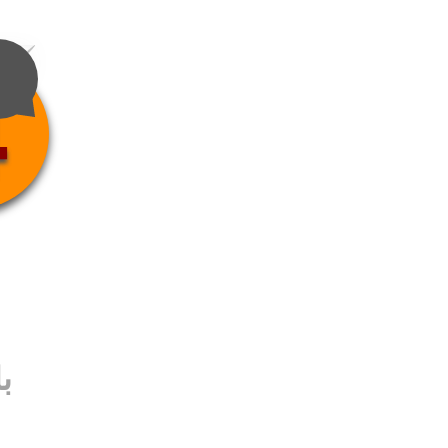
4
ب
ب